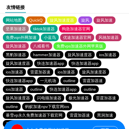
友情链接
网站地图
QuickQ
旋风加速度器
旋风
旋风加速
坚果加速器
tiktok加速器
狗急加速器官网
免费vqn外网加速
小蓝鸟
优途加速器官网
风驰加速器
旋风加速器
八戒看书
免费vps加速器外网苹果版
黑豹加速器
hammer加速器
旋风加速度器
ios加速器
旋风加速度器
快连加速器app
快连加速器app
ios加速器
雷霆加器速
ios加速器
旋风加速度器
快连加速器app
一元机场
outline
雷霆加器速
ios加速器
outline
快连加速器app
outline
旋风加速度器
闪电猫加速器
极光加速器
雷霆加器速
outline
蚂蚁加速npv下载官网ios
暴雪vp永久免费加速器下载官网
雷霆加器速
黑洞加速
暴雪vp永久免费加速器下载官网