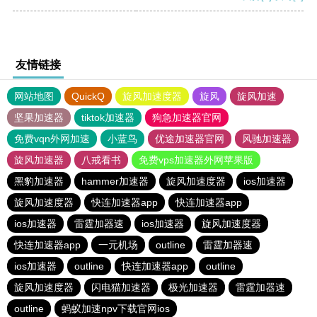
友情链接
网站地图
QuickQ
旋风加速度器
旋风
旋风加速
坚果加速器
tiktok加速器
狗急加速器官网
免费vqn外网加速
小蓝鸟
优途加速器官网
风驰加速器
旋风加速器
八戒看书
免费vps加速器外网苹果版
黑豹加速器
hammer加速器
旋风加速度器
ios加速器
旋风加速度器
快连加速器app
快连加速器app
ios加速器
雷霆加器速
ios加速器
旋风加速度器
快连加速器app
一元机场
outline
雷霆加器速
ios加速器
outline
快连加速器app
outline
旋风加速度器
闪电猫加速器
极光加速器
雷霆加器速
outline
蚂蚁加速npv下载官网ios