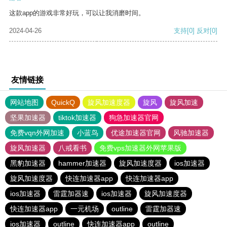
这款app的游戏非常好玩，可以让我消磨时间。
2024-04-26
支持
[0]
反对
[0]
友情链接
网站地图
QuickQ
旋风加速度器
旋风
旋风加速
坚果加速器
tiktok加速器
狗急加速器官网
免费vqn外网加速
小蓝鸟
优途加速器官网
风驰加速器
旋风加速器
八戒看书
免费vps加速器外网苹果版
黑豹加速器
hammer加速器
旋风加速度器
ios加速器
旋风加速度器
快连加速器app
快连加速器app
ios加速器
雷霆加器速
ios加速器
旋风加速度器
快连加速器app
一元机场
outline
雷霆加器速
ios加速器
outline
快连加速器app
outline