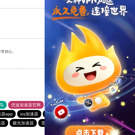
支持
[0]
反对
[0]
支持
[0]
反对
[0]
非常担心。
支持
[0]
反对
[0]
鸟
优途加速器官网
风驰加速器
旋风加速器
八戒看书
器app
ios加速器
雷霆加器速
ios加速器
旋风加速度器
速器
极光加速器
雷霆加器速
outline