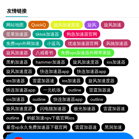
友情链接
网站地图
QuickQ
旋风加速度器
旋风
旋风加速
坚果加速器
tiktok加速器
狗急加速器官网
免费vqn外网加速
小蓝鸟
优途加速器官网
风驰加速器
旋风加速器
八戒看书
免费vps加速器外网苹果版
黑豹加速器
hammer加速器
旋风加速度器
ios加速器
旋风加速度器
快连加速器app
快连加速器app
ios加速器
雷霆加器速
ios加速器
旋风加速度器
快连加速器app
一元机场
outline
雷霆加器速
ios加速器
outline
快连加速器app
outline
旋风加速度器
闪电猫加速器
极光加速器
雷霆加器速
outline
蚂蚁加速npv下载官网ios
暴雪vp永久免费加速器下载官网
雷霆加器速
黑洞加速
暴雪vp永久免费加速器下载官网