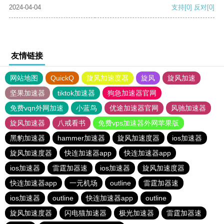
2024-04-04
支持
[0]
反对
[0]
友情链接
网站地图
QuickQ
旋风加速度器
旋风
旋风加速
坚果加速器
tiktok加速器
狗急加速器官网
免费vqn外网加速
小蓝鸟
优途加速器官网
风驰加速器
旋风加速器
八戒看书
免费vps加速器外网苹果版
黑豹加速器
hammer加速器
旋风加速度器
ios加速器
旋风加速度器
快连加速器app
快连加速器app
ios加速器
雷霆加器速
ios加速器
旋风加速度器
快连加速器app
一元机场
outline
雷霆加器速
ios加速器
outline
快连加速器app
outline
旋风加速度器
闪电猫加速器
极光加速器
雷霆加器速