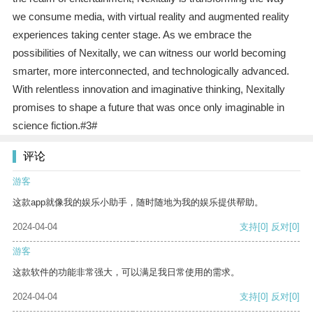
we consume media, with virtual reality and augmented reality
experiences taking center stage. As we embrace the
possibilities of Nexitally, we can witness our world becoming
smarter, more interconnected, and technologically advanced.
With relentless innovation and imaginative thinking, Nexitally
promises to shape a future that was once only imaginable in
science fiction.#3#
评论
游客
这款app就像我的娱乐小助手，随时随地为我的娱乐提供帮助。
2024-04-04
支持
[0]
反对
[0]
游客
这款软件的功能非常强大，可以满足我日常使用的需求。
2024-04-04
支持
[0]
反对
[0]