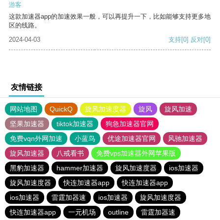
游客
这款加速器app的加速效果一般，可以再提升一下，比如能够支持更多地
区的线路。
2024-04-03
支持
[0]
反对
[0]
友情链接
网站地图
QuickQ
旋风加速度器
旋风
旋风加速
坚果加速器
tiktok加速器
狗急加速器官网
免费vqn外网加速
小蓝鸟
优途加速器官网
风驰加速器
旋风加速器
八戒看书
免费vps加速器外网苹果版
黑豹加速器
hammer加速器
旋风加速度器
ios加速器
旋风加速度器
快连加速器app
快连加速器app
ios加速器
雷霆加器速
ios加速器
旋风加速度器
快连加速器app
一元机场
outline
雷霆加器速